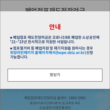
폐업점포재도전장려금
안내
■ 폐업점포 재도전장려금은 코로나19로 폐업한 소상공인에
'21~'23년 한시적으로 지원한 사업입니다.
■ 점포철거비 등 폐업지원 및 재기지원을 원하시는 경우
희망리턴패키지 홈페이지에서(hope.sbiz.or.kr)
신청
가능합니다.
신청결과확인
창닫기
폐업점포재도전장려금 콜센터 : 1800-5981
콜센터이용시간(09-18) 토,일,공휴일 제외
소상공인시장진흥공단